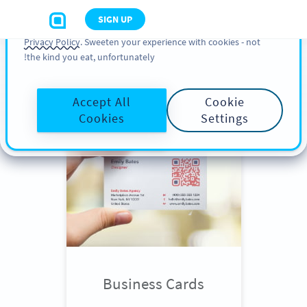
You can also find more information about cookies, our
SIGN UP
analytic activities and your rights in our
Cookie Policy
and
Privacy Policy
. Sweeten your experience with cookies - not
the kind you eat, unfortunately!
Scroll down
to see QR Code use
cases
Accept All
Cookie
Cookies
Settings
Business Cards