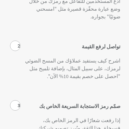
ادعُ المستخدمين للتفاعل مع رمزك من خلال
وضع عبارة محفّزة قصيرة مثل "امسحني
ضوئيًا" بجواره.
2
تواصل لرفع القيمة
اشرح كيف يستفيد عملاؤك من المسح الضوئي
لرمزك، على سبيل المثال، بإضافة تلميح مثل
"احصل على خصم بقيمة 10% الآن".
3
صمّم رمز الاستجابة السريعة الخاص بك
إذا رفعت شعارًا في الرمز الخاص بك،
فسيخلق هذا الثقة، ويُبرز تصميم شركتك